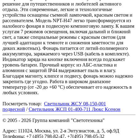
решение для путешественников и любителей активного
отдыха. Эти современные, легкие и технологичные
устройства оснащены съемной лампочкой, красным светом и
рассеивателем. Модель NPT-H47 легко трансформируется из
налобного фонаря в подвесную кемпинговую лампу. К вашим
услугам 7 режимов освещения, включая дальний и ближний
свет, а также специальные режимы с красным светом (для
лучшей адаптации к темноте и снижения заметности для
диких животных). Фонарь питается от литий-полимерного
аккумулятора, заряжаемого через USB (кабель в комплекте).
Индикатор заряда на кнопке включения всегда подскажет
уровень батареи. Прочный корпус из АБС-пластика и
алюминия с защитой IP44 выдерживает пыль и влагу.
Благодаря магниту, клипсе и подвесу, фонарь можно надежно
закрепить где угодно. Работа в широком диапазоне
температур (от -20 до +60 °C) обеспечивает его надежность в
любых условиях.
Посмотреть товар:
Светильник ЖСУ 08-150-001
подвесной
/
Светильник ЖСП 01-400-711 Люкс Ксенон
© 2005 - 2026
Группа компаний "Светотехника"
Адрес:
111024
,
Москва
,
ул. 2-я Энтузиастов, д. 5, оф.9Д
Телефоны:
+7 (495) 798-82-47, +7(495) 798-05-32