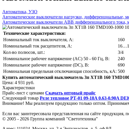
Автоматика, УЗО
Автоматические выключатели нагрузки, дифференциальные, м
Автоматические выключатели ABB дифференциального тока, 
Технические характеристики:
Номинальный ток выключателя, А:
160
Номинальный ток расцепителя, А:
16…1
Кол-во полюсов, шт.:
3/4
Номинальное рабочее напряжение (AC) 50 - 60 Гц, В:
240
Номинальное рабочее напряжение (DC), В:
690
Номинальная предельная отключающая способность, кА:
500
Купить автоматический выключатель 3п XT1B 160 TMD100
Цена:
4 931 руб.
Характеристики
Прайс-лист с ценами
Скачать оптовый прайс
Следующий товар
Реле тепловое РТ-01 09-18A 0.63-0.90A DEK
Внимание! Мы реализуем продукцию только оптом. Принимае
Если вас заинтересовала представленная на сайте продукция, 
© 2005 - 2026
Группа компаний "Светотехника"
Адрес:
111024
,
Москва
,
ул. 2-я Энтузиастов, д. 5, оф.9Д