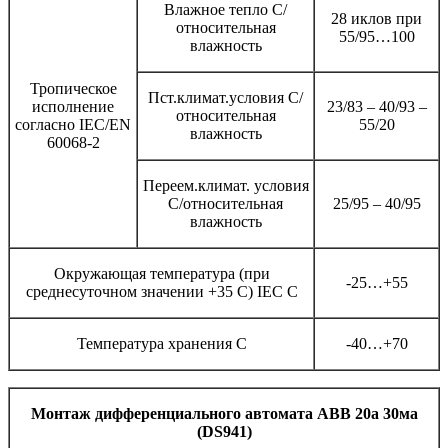
Влажное тепло C/
28 иклов при
относительная
55/95…100
влажность
Тропическое
Пст.климат.условия C/
исполнение
23/83 – 40/93 –
относительная
согласно IEC/EN
55/20
влажность
60068-2
Переем.климат. условия
C/относительная
25/95 – 40/95
влажность
Окружающая температура (при
-25…+55
среднесуточном значении +35 C) IEC C
Температура хранения C
-40…+70
Монтаж дифференциального автомата ABB 20а 30ма
(DS941)