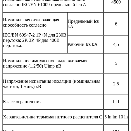
4500
согласно IEC/EN 61009 предельный lcn A
Номинальная отключающая
Предельный lcu
6
способность согласно
kA
IEC/EN 60947-2 1P+N для 230В
пер.тока; 2P, 3P, 4P для 400В
Рабочий lcs kA
4,5
пер. тока.
Номинальное импульсное выдерживаемое
5
напряжение (1,2/50) Uimp кВ
Напряжение испытания изоляции (номинальная
2.5
частота, 1 мин.) кВ
Класс ограничения
I I I
Характеристика термомагнитного расцепителя C
5 ln lm 10 ln