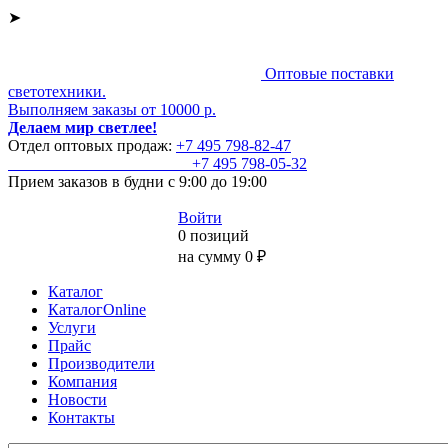
➤
Оптовые поставки
светотехники.
Выполняем заказы от 10000 р.
Делаем мир светлее!
Отдел оптовых продаж:
+7 495
798-82-47
+7 495
798-05-32
Прием заказов
в будни с 9:00 до 19:00
Войти
0 позиций
на сумму 0 ₽
Каталог
КаталогOnline
Услуги
Прайс
Производители
Компания
Новости
Контакты