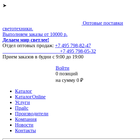
➤
Оптовые поставки
светотехники.
Выполняем заказы от 10000 р.
Делаем мир светлее!
Отдел оптовых продаж:
+7 495
798-82-47
+7 495
798-05-32
Прием заказов
в будни с 9:00 до 19:00
Войти
0 позиций
на сумму 0 ₽
Каталог
КаталогOnline
Услуги
Прайс
Производители
Компания
Новости
Контакты