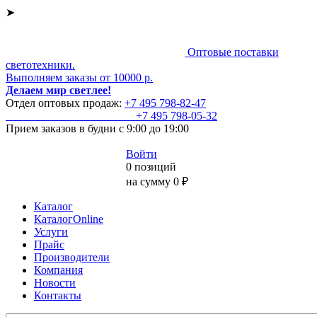
➤
Оптовые поставки
светотехники.
Выполняем заказы от 10000 р.
Делаем мир светлее!
Отдел оптовых продаж:
+7 495
798-82-47
+7 495
798-05-32
Прием заказов
в будни с 9:00 до 19:00
Войти
0 позиций
на сумму 0 ₽
Каталог
КаталогOnline
Услуги
Прайс
Производители
Компания
Новости
Контакты