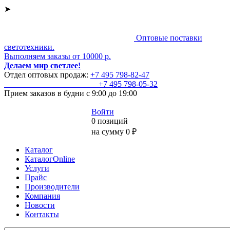
➤
Оптовые поставки
светотехники.
Выполняем заказы от 10000 р.
Делаем мир светлее!
Отдел оптовых продаж:
+7 495
798-82-47
+7 495
798-05-32
Прием заказов
в будни с 9:00 до 19:00
Войти
0 позиций
на сумму 0 ₽
Каталог
КаталогOnline
Услуги
Прайс
Производители
Компания
Новости
Контакты