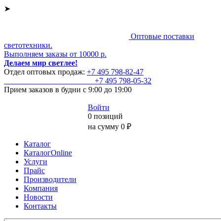
➤
Оптовые поставки
светотехники.
Выполняем заказы от 10000 р.
Делаем мир светлее!
Отдел оптовых продаж:
+7 495
798-82-47
+7 495
798-05-32
Прием заказов
в будни с 9:00 до 19:00
Войти
0 позиций
на сумму 0 ₽
Каталог
КаталогOnline
Услуги
Прайс
Производители
Компания
Новости
Контакты