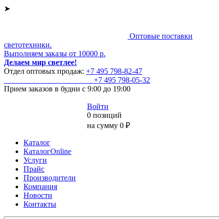
➤
Оптовые поставки
светотехники.
Выполняем заказы от 10000 р.
Делаем мир светлее!
Отдел оптовых продаж:
+7 495
798-82-47
+7 495
798-05-32
Прием заказов
в будни с 9:00 до 19:00
Войти
0 позиций
на сумму 0 ₽
Каталог
КаталогOnline
Услуги
Прайс
Производители
Компания
Новости
Контакты