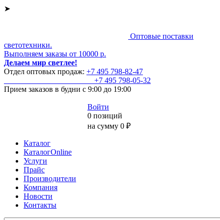
➤
Оптовые поставки
светотехники.
Выполняем заказы от 10000 р.
Делаем мир светлее!
Отдел оптовых продаж:
+7 495
798-82-47
+7 495
798-05-32
Прием заказов
в будни с 9:00 до 19:00
Войти
0 позиций
на сумму 0 ₽
Каталог
КаталогOnline
Услуги
Прайс
Производители
Компания
Новости
Контакты