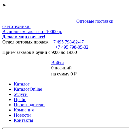
➤
Оптовые поставки
светотехники.
Выполняем заказы от 10000 р.
Делаем мир светлее!
Отдел оптовых продаж:
+7 495
798-82-47
+7 495
798-05-32
Прием заказов
в будни с 9:00 до 19:00
Войти
0 позиций
на сумму 0 ₽
Каталог
КаталогOnline
Услуги
Прайс
Производители
Компания
Новости
Контакты