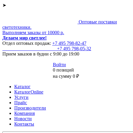
➤
Оптовые поставки
светотехники.
Выполняем заказы от 10000 р.
Делаем мир светлее!
Отдел оптовых продаж:
+7 495
798-82-47
+7 495
798-05-32
Прием заказов
в будни с 9:00 до 19:00
Войти
0 позиций
на сумму 0 ₽
Каталог
КаталогOnline
Услуги
Прайс
Производители
Компания
Новости
Контакты