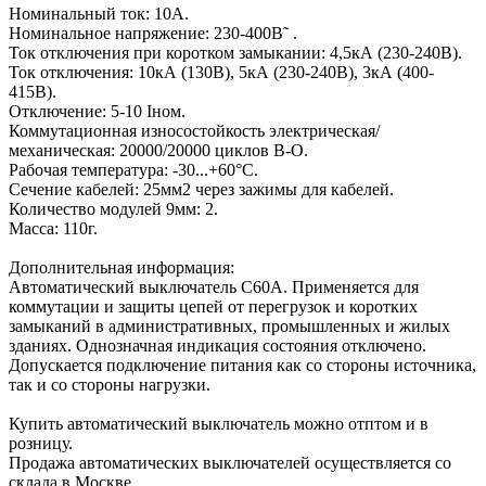
Номинальный ток: 10А.
Номинальное напряжение: 230-400В˜ .
Ток отключения при коротком замыкании: 4,5кА (230-240В).
Ток отключения: 10кА (130В), 5кА (230-240В), 3кА (400-
415В).
Отключение: 5-10 Iном.
Коммутационная износостойкость электрическая/
механическая: 20000/20000 циклов В-О.
Рабочая температура: -30...+60°C.
Сечение кабелей: 25мм2 через зажимы для кабелей.
Количество модулей 9мм: 2.
Масса: 110г.
Дополнительная информация:
Автоматический выключатель C60A. Применяется для
коммутации и защиты цепей от пеpегpузок и коpотких
замыканий в административных, промышленных и жилых
зданиях. Однозначная индикация состояния отключено.
Допускается подключение питания как со стороны источника,
так и со стороны нагрузки.
Купить автоматический выключатель можно отптом и в
розницу.
Продажа автоматических выключателей осуществляется со
склада в Москве.