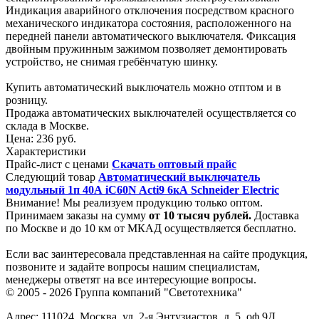
Индикация аварийного отключения посредством красного
механического индикатора состояния, расположенного на
передней панели автоматического выключателя. Фиксация
двойным пружинным зажимом позволяет демонтировать
устройство, не снимая гребёнчатую шинку.
Купить автоматический выключатель можно отптом и в
розницу.
Продажа автоматических выключателей осуществляется со
склада в Москве.
Цена:
236 руб.
Характеристики
Прайс-лист с ценами
Скачать оптовый прайс
Следующий товар
Автоматический выключатель
модульный 1п 40А iC60N Acti9 6кА Schneider Electric
Внимание! Мы реализуем продукцию только оптом.
Принимаем заказы на сумму
от
10 тысяч рублей.
Доставка
по Москве и до 10 км от МКАД осуществляется бесплатно.
Если вас заинтересовала представленная на сайте продукция,
позвоните и задайте вопросы нашим специалистам,
менеджеры ответят на все интересующие вопросы.
© 2005 - 2026
Группа компаний "Светотехника"
Адрес:
111024
,
Москва
,
ул. 2-я Энтузиастов, д. 5, оф.9Д