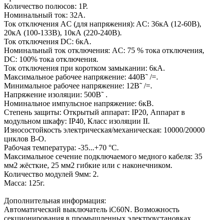
Количество полюсов: 1P.
Номинальный ток: 32А.
Ток отключения AC (для напряжения): AC: 36кА (12-60В),
20кА (100-133В), 10кА (220-240В).
Ток отключения DC: 6кА.
Номинальный ток отключения: AC: 75 % тока отключения,
DC: 100% тока отключения.
Ток отключения при коротком замыкании: 6кА.
Максимальное рабочее напряжение: 440В˜ /=.
Минимальное рабочее напряжение: 12В˜ /=.
Напряжение изоляции: 500В˜ .
Номинальное импульсное напряжение: 6кВ.
Степень защиты: Открытый аппарат: IP20, Аппарат в
модульном шкафу: IP40, Класс изоляции II.
Износостойкость электрическая/механическая: 10000/20000
циклов В-О.
Рабочая температура: -35...+70 °C.
Максимальное сечение подключаемого медного кабеля: 35
мм2 жёсткие, 25 мм2 гибкие или с наконечником.
Количество модулей 9мм: 2.
Масса: 125г.
Дополнительная информация:
Автоматический выключатель iC60N. Возможность
секционирования в промышленных электроустановках.