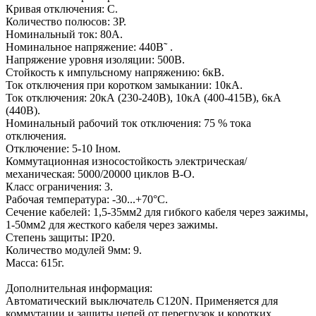
Кривая отключения: C.
Количество полюсов: 3P.
Номинальный ток: 80А.
Номинальное напряжение: 440В˜ .
Напряжение уровня изоляции: 500В.
Стойкость к импульсному напряжению: 6кВ.
Ток отключения при коротком замыкании: 10кА.
Ток отключения: 20кА (230-240В), 10кА (400-415В), 6кА
(440В).
Номинальный рабочий ток отключения: 75 % тока
отключения.
Отключение: 5-10 Iном.
Коммутационная износостойкость электрическая/
механическая: 5000/20000 циклов В-О.
Класс ограничения: 3.
Рабочая температура: -30...+70°C.
Сечение кабелей: 1,5-35мм2 для гибкого кабеля через зажимы,
1-50мм2 для жесткого кабеля через зажимы.
Степень защиты: IP20.
Количество модулей 9мм: 9.
Масса: 615г.
Дополнительная информация:
Автоматический выключатель C120N. Применяется для
коммутации и защиты цепей от пеpегpузок и коpотких