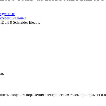
одульные
ифференциальные
ов.
щиты людей от поражения электрическим током при прямых или