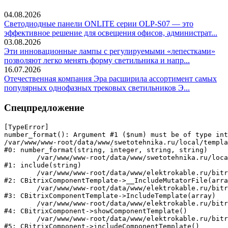
04.08.2026
Светодиодные панели ONLITE серии OLP-S07 — это
эффективное решение для освещения офисов, администрат...
03.08.2026
Эти инновационные лампы с регулируемыми «лепестками»
позволяют легко менять форму светильника и напр...
16.07.2026
Отечественная компания Эра расширила ассортимент самых
популярных однофазных трековых светильников Э...
Спецпредложение
[TypeError] 

number_format(): Argument #1 ($num) must be of type int
/var/www/www-root/data/www/swetotehnika.ru/local/templa
#0: number_format(string, integer, string, string)

	/var/www/www-root/data/www/swetotehnika.ru/local/templates/swetotehnika/components/bitrix/furniture.catalog.random/left/result_modifier.php:3

#1: include(string)

	/var/www/www-root/data/www/elektrokable.ru/bitrix/modules/main/classes/general/component_template.php:1019

#2: CBitrixComponentTemplate->__IncludeMutatorFile(arra
	/var/www/www-root/data/www/elektrokable.ru/bitrix/modules/main/classes/general/component_template.php:914

#3: CBitrixComponentTemplate->IncludeTemplate(array)

	/var/www/www-root/data/www/elektrokable.ru/bitrix/modules/main/classes/general/component.php:791

#4: CBitrixComponent->showComponentTemplate()

	/var/www/www-root/data/www/elektrokable.ru/bitrix/modules/main/classes/general/component.php:731

#5: CBitrixComponent->includeComponentTemplate()
