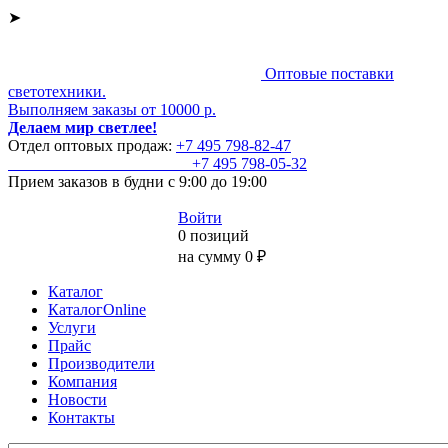
➤
Оптовые поставки
светотехники.
Выполняем заказы от 10000 р.
Делаем мир светлее!
Отдел оптовых продаж:
+7 495
798-82-47
+7 495
798-05-32
Прием заказов
в будни с 9:00 до 19:00
Войти
0 позиций
на сумму 0 ₽
Каталог
КаталогOnline
Услуги
Прайс
Производители
Компания
Новости
Контакты