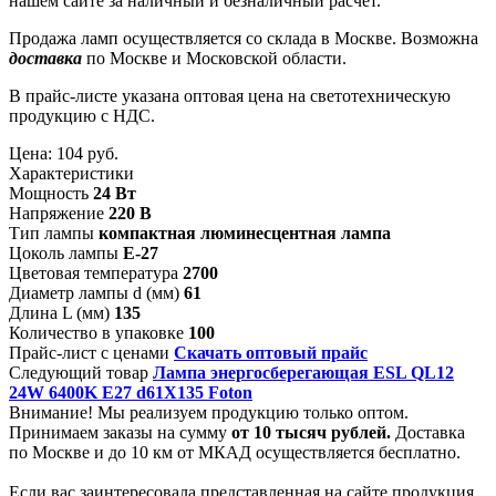
нашем сайте за наличный и безналичный расчет.
Продажа ламп осуществляется со склада в Москве. Возможна
доставка
по Москве и Московской области.
В прайс-листе указана оптовая цена на светотехническую
продукцию с НДС.
Цена:
104 руб.
Характеристики
Мощность
24 Вт
Напряжение
220 В
Тип лампы
компактная люминесцентная лампа
Цоколь лампы
Е-27
Цветовая температура
2700
Диаметр лампы d (мм)
61
Длина L (мм)
135
Количество в упаковке
100
Прайс-лист с ценами
Скачать оптовый прайс
Следующий товар
Лампа энергосберегающая ESL QL12
24W 6400K E27 d61Х135 Foton
Внимание! Мы реализуем продукцию только оптом.
Принимаем заказы на сумму
от
10 тысяч рублей.
Доставка
по Москве и до 10 км от МКАД осуществляется бесплатно.
Если вас заинтересовала представленная на сайте продукция,