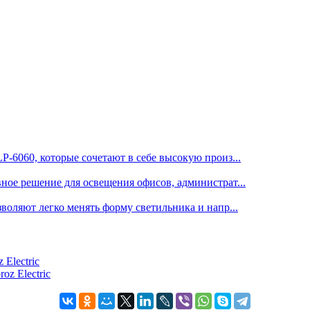
6060, которые сочетают в себе высокую произ...
е решение для освещения офисов, администрат...
оляют легко менять форму светильника и напр...
Electric