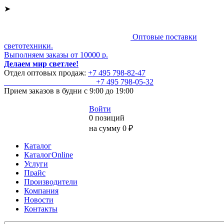
➤
Оптовые поставки
светотехники.
Выполняем заказы от 10000 р.
Делаем мир светлее!
Отдел оптовых продаж:
+7 495
798-82-47
+7 495
798-05-32
Прием заказов
в будни с 9:00 до 19:00
Войти
0 позиций
на сумму 0 ₽
Каталог
КаталогOnline
Услуги
Прайс
Производители
Компания
Новости
Контакты