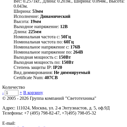
Вес: 0.2571кг., Длина: 0.203м., Ширина: 0.094м., Высота:
0.043м.
Ширина:
53мм
Исполнение:
Динамический
Высота:
19мм
Выходное напряжение:
12В
Длина:
225мм
Номинальная частота с:
50Гц
Номинальная частота по:
60Гц
Номинальное напряжение с:
176В
Номинальное напряжение по:
264В
Выходная мощность с:
150Вт
Выходная мощность по:
150Вт
Степень защиты IP:
IP20
Вид диммирования:
Не диммируемый
Certificate Num:
407СВ
Количество
-
+
В корзину
© 2005 - 2026
Группа компаний "Светотехника"
Адрес:
111024
,
Москва
,
ул. 2-я Энтузиастов, д. 5, оф.9Д
Телефоны:
+7 (495) 798-82-47, +7(495) 798-05-32
E-mail: