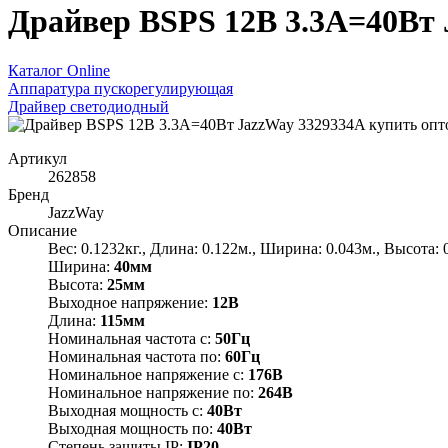
Драйвер BSPS 12В 3.3A=40Вт 
Каталог Online
Аппаратура пускорегулирующая
Драйвер светодиодный
Артикул
262858
Бренд
JazzWay
Описание
Вес: 0.1232кг., Длина: 0.122м., Ширина: 0.043м., Высота: 
Ширина:
40мм
Высота:
25мм
Выходное напряжение:
12В
Длина:
115мм
Номинальная частота с:
50Гц
Номинальная частота по:
60Гц
Номинальное напряжение с:
176В
Номинальное напряжение по:
264В
Выходная мощность с:
40Вт
Выходная мощность по:
40Вт
Степень защиты IP:
IP20