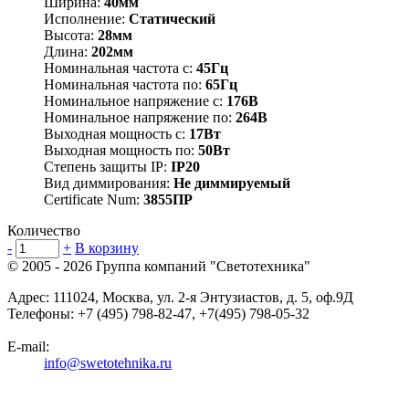
Ширина:
40мм
Исполнение:
Статический
Высота:
28мм
Длина:
202мм
Номинальная частота с:
45Гц
Номинальная частота по:
65Гц
Номинальное напряжение с:
176В
Номинальное напряжение по:
264В
Выходная мощность с:
17Вт
Выходная мощность по:
50Вт
Степень защиты IP:
IP20
Вид диммирования:
Не диммируемый
Certificate Num:
3855ПР
Количество
-
+
В корзину
© 2005 - 2026
Группа компаний "Светотехника"
Адрес:
111024
,
Москва
,
ул. 2-я Энтузиастов, д. 5, оф.9Д
Телефоны:
+7 (495) 798-82-47, +7(495) 798-05-32
E-mail:
info@swetotehnika.ru