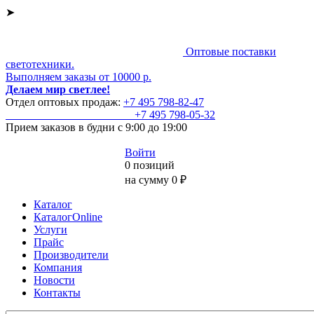
➤
Оптовые поставки
светотехники.
Выполняем заказы от 10000 р.
Делаем мир светлее!
Отдел оптовых продаж:
+7 495
798-82-47
+7 495
798-05-32
Прием заказов
в будни с 9:00 до 19:00
Войти
0 позиций
на сумму 0 ₽
Каталог
КаталогOnline
Услуги
Прайс
Производители
Компания
Новости
Контакты