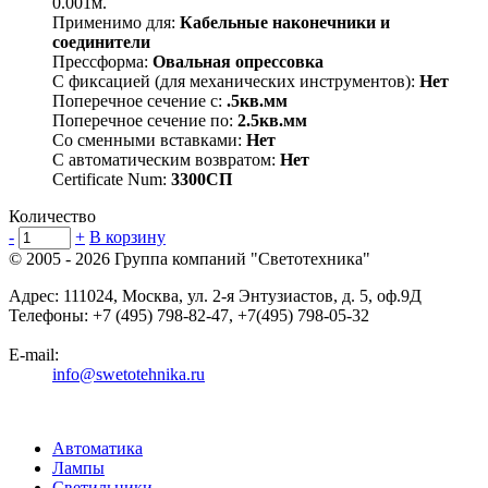
0.001м.
Применимо для:
Кабельные наконечники и
соединители
Прессформа:
Овальная опрессовка
С фиксацией (для механических инструментов):
Нет
Поперечное сечение с:
.5кв.мм
Поперечное сечение по:
2.5кв.мм
Со сменными вставками:
Нет
С автоматическим возвратом:
Нет
Certificate Num:
3300СП
Количество
-
+
В корзину
© 2005 - 2026
Группа компаний "Светотехника"
Адрес:
111024
,
Москва
,
ул. 2-я Энтузиастов, д. 5, оф.9Д
Телефоны:
+7 (495) 798-82-47, +7(495) 798-05-32
E-mail:
info@swetotehnika.ru
Автоматика
Лампы
Светильники