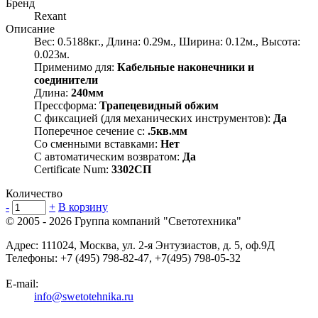
Бренд
Rexant
Описание
Вес: 0.5188кг., Длина: 0.29м., Ширина: 0.12м., Высота:
0.023м.
Применимо для:
Кабельные наконечники и
соединители
Длина:
240мм
Прессформа:
Трапецевидный обжим
С фиксацией (для механических инструментов):
Да
Поперечное сечение с:
.5кв.мм
Со сменными вставками:
Нет
С автоматическим возвратом:
Да
Certificate Num:
3302СП
Количество
-
+
В корзину
© 2005 - 2026
Группа компаний "Светотехника"
Адрес:
111024
,
Москва
,
ул. 2-я Энтузиастов, д. 5, оф.9Д
Телефоны:
+7 (495) 798-82-47, +7(495) 798-05-32
E-mail:
info@swetotehnika.ru