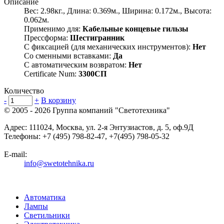
Описание
Вес: 2.98кг., Длина: 0.369м., Ширина: 0.172м., Высота:
0.062м.
Применимо для:
Кабельные концевые гильзы
Прессформа:
Шестигранник
С фиксацией (для механических инструментов):
Нет
Со сменными вставками:
Да
С автоматическим возвратом:
Нет
Certificate Num:
3300СП
Количество
-
+
В корзину
© 2005 - 2026
Группа компаний "Светотехника"
Адрес:
111024
,
Москва
,
ул. 2-я Энтузиастов, д. 5, оф.9Д
Телефоны:
+7 (495) 798-82-47, +7(495) 798-05-32
E-mail:
info@swetotehnika.ru
Автоматика
Лампы
Светильники