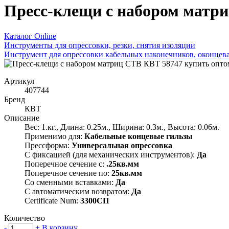
Пресс-клещи с набором матр
Каталог Online
Инструменты для опрессовки, резки, снятия изоляции
Инструмент для опрессовки кабельных наконечников, оконцев
Артикул
407744
Бренд
КВТ
Описание
Вес: 1.кг., Длина: 0.25м., Ширина: 0.3м., Высота: 0.06м.
Применимо для:
Кабельные концевые гильзы
Прессформа:
Универсальная опрессовка
С фиксацией (для механических инструментов):
Да
Поперечное сечение с:
.25кв.мм
Поперечное сечение по:
25кв.мм
Со сменными вставками:
Да
С автоматическим возвратом:
Да
Certificate Num:
3300СП
Количество
-
+
В корзину