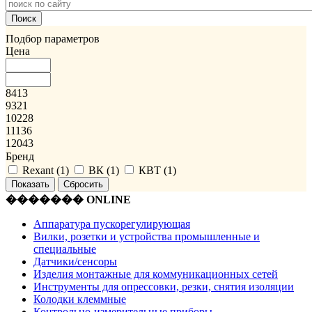
Подбор параметров
Цена
8413
9321
10228
11136
12043
Бренд
Rexant (
1
)
ВК (
1
)
КВТ (
1
)
������� ONLINE
Аппаратура пускорегулирующая
Вилки, розетки и устройства промышленные и
специальные
Датчики/сенсоры
Изделия монтажные для коммуникационных сетей
Инструменты для опрессовки, резки, снятия изоляции
Колодки клеммные
Контрольно-измерительные приборы