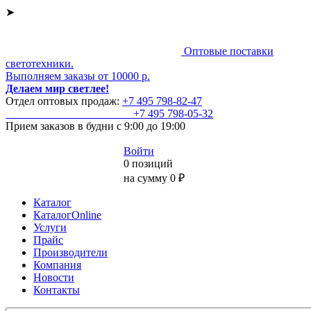
➤
Оптовые поставки
светотехники.
Выполняем заказы от 10000 р.
Делаем мир светлее!
Отдел оптовых продаж:
+7 495
798-82-47
+7 495
798-05-32
Прием заказов
в будни с 9:00 до 19:00
Войти
0 позиций
на сумму 0 ₽
Каталог
КаталогOnline
Услуги
Прайс
Производители
Компания
Новости
Контакты