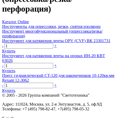
перфорация)
Каталог Online
Инструменты для опрессовки, резки, снятия изоляции
Инструмент многофункциональный (опрессовка/резка/
перфорация)
Инструмент для натяжения ленты OPV (CVF) ВК 23301731
-
+
Купить
Инструмент для натяжения ленты на опорах ИН-20 КВТ
63026
-
+
Купить
Пресс гидравлический CT-120 для наконечников 10-120кв.мм
Rexant 12-3062
-
+
Купить
© 2005 - 2026
Группа компаний "Светотехника"
Адрес:
111024
,
Москва
,
ул. 2-я Энтузиастов, д. 5, оф.9Д
Телефоны:
+7 (495) 798-82-47, +7(495) 798-05-32