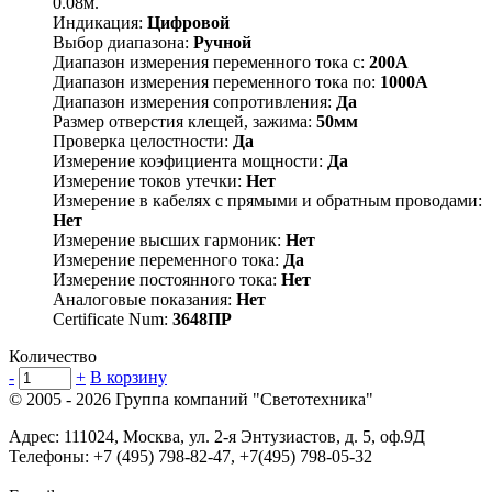
0.08м.
Индикация:
Цифровой
Выбор диапазона:
Ручной
Диапазон измерения переменного тока с:
200А
Диапазон измерения переменного тока по:
1000А
Диапазон измерения сопротивления:
Да
Размер отверстия клещей, зажима:
50мм
Проверка целостности:
Да
Измерение коэфициента мощности:
Да
Измерение токов утечки:
Нет
Измерение в кабелях с прямыми и обратным проводами:
Нет
Измерение высших гармоник:
Нет
Измерение переменного тока:
Да
Измерение постоянного тока:
Нет
Аналоговые показания:
Нет
Certificate Num:
3648ПР
Количество
-
+
В корзину
© 2005 - 2026
Группа компаний "Светотехника"
Адрес:
111024
,
Москва
,
ул. 2-я Энтузиастов, д. 5, оф.9Д
Телефоны:
+7 (495) 798-82-47, +7(495) 798-05-32