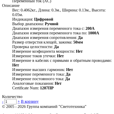
Переменный ток (AC)
Описание
Вес: 0.4062кг., Длина: 0.3м., Ширина: 0.13м., Высота:
0.05м.
Индикация:
Цифровой
Выбор диапазона:
Ручной
Диапазон измерения переменного тока с:
200А
Диапазон измерения переменного тока по:
1000А
Диапазон измерения сопротивления:
Да
Размер отверстия клещей, зажима:
50мм
Проверка целостности:
Да
Измерение коэфициента мощности:
Нет
Измерение токов утечки:
Нет
Измерение в кабелях с прямыми и обратным проводами:
Нет
Измерение высших гармоник:
Нет
Измерение переменного тока:
Да
Измерение постоянного тока:
Да
Аналоговые показания:
Нет
Certificate Num:
1287ПР
Количество
-
+
В корзину
© 2005 - 2026
Группа компаний "Светотехника"