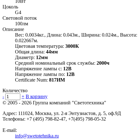
10Вт
Цоколь
G4
Световой поток
100лм
Описание
Вес: 0.0034кг., Длина: 0.043м., Ширина: 0.024м., Высота:
0.022667м.
Цветовая температура:
3000К
Общая длина:
44мм
Диаметр:
12мм
Средний номинальный срок службы:
2000ч
Напряжение лампы с:
12В
Напряжение лампы по:
12В
Certificate Num:
817ИМ
Количество
-
+
В корзину
© 2005 - 2026
Группа компаний "Светотехника"
Адрес:
111024
,
Москва
,
ул. 2-я Энтузиастов, д. 5, оф.9Д
Телефоны:
+7 (495) 798-82-47, +7(495) 798-05-32
E-mail:
info@swetotehnika.ru