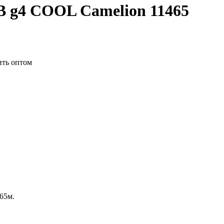
В g4 COOL Camelion 11465
065м.