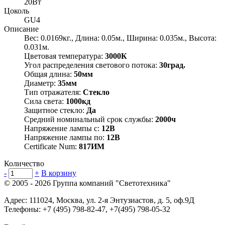
20Вт
Цоколь
GU4
Описание
Вес: 0.0169кг., Длина: 0.05м., Ширина: 0.035м., Высота:
0.031м.
Цветовая температура:
3000К
Угол распределения светового потока:
30град.
Общая длина:
50мм
Диаметр:
35мм
Тип отражателя:
Стекло
Сила света:
1000кд
Защитное стекло:
Да
Средний номинальный срок службы:
2000ч
Напряжение лампы с:
12В
Напряжение лампы по:
12В
Certificate Num:
817ИМ
Количество
-
+
В корзину
© 2005 - 2026
Группа компаний "Светотехника"
Адрес:
111024
,
Москва
,
ул. 2-я Энтузиастов, д. 5, оф.9Д
Телефоны:
+7 (495) 798-82-47, +7(495) 798-05-32