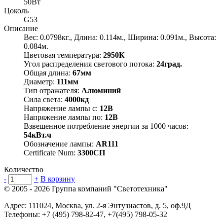
50Вт
Цоколь
G53
Описание
Вес: 0.0798кг., Длина: 0.114м., Ширина: 0.091м., Высота:
0.084м.
Цветовая температура:
2950К
Угол распределения светового потока:
24град.
Общая длина:
67мм
Диаметр:
111мм
Тип отражателя:
Алюминий
Сила света:
4000кд
Напряжение лампы с:
12В
Напряжение лампы по:
12В
Взвешенное потребление энергии за 1000 часов:
54кВт.ч
Обозначение лампы:
AR111
Certificate Num:
3300СП
Количество
-
+
В корзину
© 2005 - 2026
Группа компаний "Светотехника"
Адрес:
111024
,
Москва
,
ул. 2-я Энтузиастов, д. 5, оф.9Д
Телефоны:
+7 (495) 798-82-47, +7(495) 798-05-32