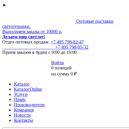
➤
Оптовые поставки
светотехники.
Выполняем заказы от 10000 р.
Делаем мир светлее!
Отдел оптовых продаж:
+7 495
798-82-47
+7 495
798-05-32
Прием заказов
в будни с 9:00 до 19:00
Войти
0 позиций
на сумму 0 ₽
Каталог
КаталогOnline
Услуги
Прайс
Производители
Компания
Новости
Контакты