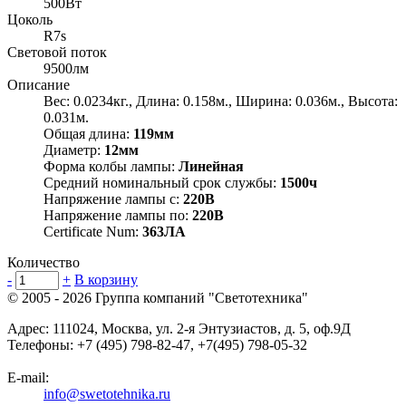
500Вт
Цоколь
R7s
Световой поток
9500лм
Описание
Вес: 0.0234кг., Длина: 0.158м., Ширина: 0.036м., Высота:
0.031м.
Общая длина:
119мм
Диаметр:
12мм
Форма колбы лампы:
Линейная
Средний номинальный срок службы:
1500ч
Напряжение лампы с:
220В
Напряжение лампы по:
220В
Certificate Num:
363ЛА
Количество
-
+
В корзину
© 2005 - 2026
Группа компаний "Светотехника"
Адрес:
111024
,
Москва
,
ул. 2-я Энтузиастов, д. 5, оф.9Д
Телефоны:
+7 (495) 798-82-47, +7(495) 798-05-32
E-mail:
info@swetotehnika.ru