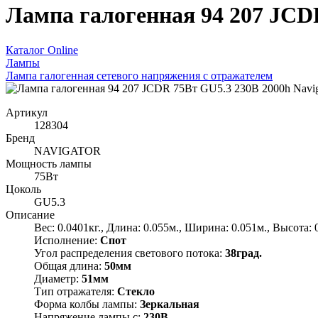
Лампа галогенная 94 207 JCDR
Каталог Online
Лампы
Лампа галогенная сетевого напряжения с отражателем
Артикул
128304
Бренд
NAVIGATOR
Мощность лампы
75Вт
Цоколь
GU5.3
Описание
Вес: 0.0401кг., Длина: 0.055м., Ширина: 0.051м., Высота: 
Исполнение:
Спот
Угол распределения светового потока:
38град.
Общая длина:
50мм
Диаметр:
51мм
Тип отражателя:
Стекло
Форма колбы лампы:
Зеркальная
Напряжение лампы с:
230В