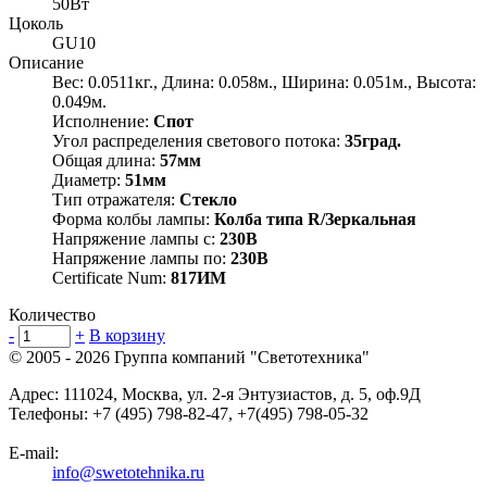
50Вт
Цоколь
GU10
Описание
Вес: 0.0511кг., Длина: 0.058м., Ширина: 0.051м., Высота:
0.049м.
Исполнение:
Спот
Угол распределения светового потока:
35град.
Общая длина:
57мм
Диаметр:
51мм
Тип отражателя:
Стекло
Форма колбы лампы:
Колба типа R/Зеркальная
Напряжение лампы с:
230В
Напряжение лампы по:
230В
Certificate Num:
817ИМ
Количество
-
+
В корзину
© 2005 - 2026
Группа компаний "Светотехника"
Адрес:
111024
,
Москва
,
ул. 2-я Энтузиастов, д. 5, оф.9Д
Телефоны:
+7 (495) 798-82-47, +7(495) 798-05-32
E-mail:
info@swetotehnika.ru