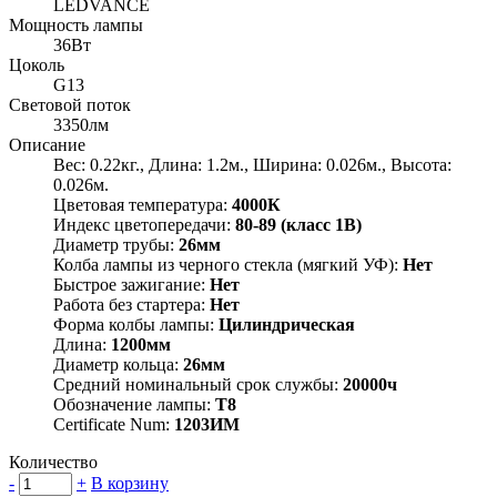
LEDVANCE
Мощность лампы
36Вт
Цоколь
G13
Световой поток
3350лм
Описание
Вес: 0.22кг., Длина: 1.2м., Ширина: 0.026м., Высота:
0.026м.
Цветовая температура:
4000К
Индекс цветопередачи:
80-89 (класс 1В)
Диаметр трубы:
26мм
Колба лампы из черного стекла (мягкий УФ):
Нет
Быстрое зажигание:
Нет
Работа без стартера:
Нет
Форма колбы лампы:
Цилиндрическая
Длина:
1200мм
Диаметр кольца:
26мм
Средний номинальный срок службы:
20000ч
Обозначение лампы:
T8
Certificate Num:
1203ИМ
Количество
-
+
В корзину