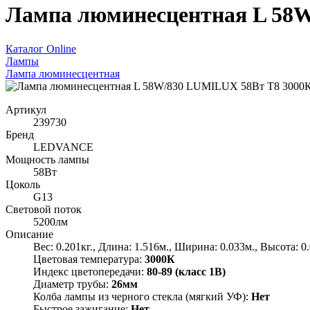
Лампа люминесцентная L 58
Каталог Online
Лампы
Лампа люминесцентная
Артикул
239730
Бренд
LEDVANCE
Мощность лампы
58Вт
Цоколь
G13
Световой поток
5200лм
Описание
Вес: 0.201кг., Длина: 1.516м., Ширина: 0.033м., Высота: 0
Цветовая температура:
3000К
Индекс цветопередачи:
80-89 (класс 1В)
Диаметр трубы:
26мм
Колба лампы из черного стекла (мягкий УФ):
Нет
Быстрое зажигание:
Нет