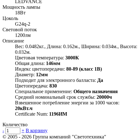
LEDVANCE
Мощность лампы
18Вт
Цоколь
G24q-2
Световой поток
1200лм
Описание
Вес: 0.0482кг., Длина: 0.162м., Ширина: 0.034м., Высота:
0.032м.
Цветовая температура:
3000К
Общая длина:
146мм
Индекс цветопередачи:
80-89 (класс 1В)
Диаметр:
12мм
Подходит для электронного балласта:
Да
Цветопередача:
830
Специальное применение:
Общего назначения
Средний номинальный срок службы:
20000ч
Взвешенное потребление энергии за 1000 часов:
20кВт.ч
Certificate Num:
1196ИМ
Количество
-
+
В корзину
© 2005 - 2026
Группа компаний "Светотехника"