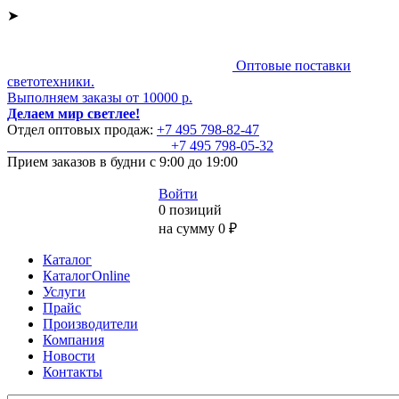
➤
Оптовые поставки
светотехники.
Выполняем заказы от 10000 р.
Делаем мир светлее!
Отдел оптовых продаж:
+7 495
798-82-47
+7 495
798-05-32
Прием заказов
в будни с 9:00 до 19:00
Войти
0 позиций
на сумму 0 ₽
Каталог
КаталогOnline
Услуги
Прайс
Производители
Компания
Новости
Контакты