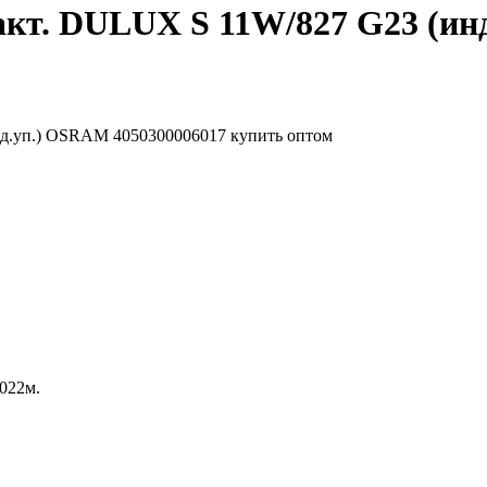
кт. DULUX S 11W/827 G23 (ин
.022м.