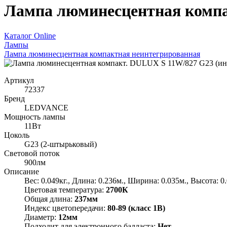
Лампа люминесцентная компа
Каталог Online
Лампы
Лампа люминесцентная компактная неинтегрированная
Артикул
72337
Бренд
LEDVANCE
Мощность лампы
11Вт
Цоколь
G23 (2-штырьковый)
Световой поток
900лм
Описание
Вес: 0.049кг., Длина: 0.236м., Ширина: 0.035м., Высота: 0
Цветовая температура:
2700К
Общая длина:
237мм
Индекс цветопередачи:
80-89 (класс 1В)
Диаметр:
12мм
Подходит для электронного балласта:
Нет