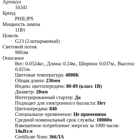
Артикул
16341
Бренд
PHILIPS
Мощность лампы
11Вт
Цоколь
G23 (2-штырьковый)
Световой поток
900лм
Описание
Вес: 0.0524кг., Длина: 0.24м., Ширина: 0.037м., Высота:
0.021м.
Цветовая температура:
4000К
Общая длина:
236мм
Индекс цветопередачи:
80-89 (класс 1В)
Диаметр:
28мм
Интегрированный стартер:
Да
Подходит для электронного балласта:
Нет
Цветопередача:
840
Специальное применение:
Не применимо
Средний номинальный срок службы:
10000ч
Взвешенное потребление энергии за 1000 часов:
14кВт.ч
Certificate Num:
366ЛА