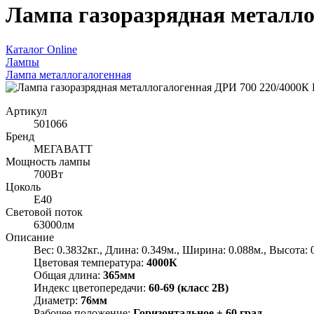
Лампа газоразрядная металло
Каталог Online
Лампы
Лампа металлогалогенная
Артикул
501066
Бренд
МЕГАВАТТ
Мощность лампы
700Вт
Цоколь
E40
Световой поток
63000лм
Описание
Вес: 0.3832кг., Длина: 0.349м., Ширина: 0.088м., Высота: 
Цветовая температура:
4000К
Общая длина:
365мм
Индекс цветопередачи:
60-69 (класс 2В)
Диаметр:
76мм
Рабочее положение:
Горизонтальное ± 60 град.