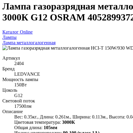
Лампа газоразрядная металл
3000К G12 OSRAM 405289937
Каталог Online
Лампы
Лампа металлогалогенная
Артикул
2404
Бренд
LEDVANCE
Мощность лампы
150Вт
Цоколь
G12
Световой поток
17500лм
Описание
Вес: 0.35кг., Длина: 0.261м., Ширина: 0.113м., Высота: 0.
Цветовая температура:
3000К
Общая длина:
105мм
Индекс цветопередачи:
90-100 (класс 1А)