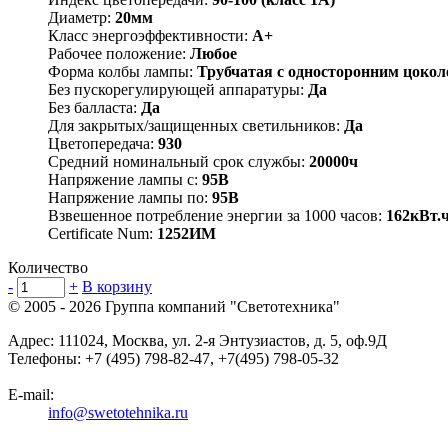
Диаметр:
20мм
Класс энергоэффективности:
A+
Рабочее положение:
Любое
Форма колбы лампы:
Трубчатая с односторонним цокол
Без пускорегулирующей аппаратуры:
Да
Без балласта:
Да
Для закрытых/защищенных светильников:
Да
Цветопередача:
930
Средний номинальный срок службы:
20000ч
Напряжение лампы с:
95В
Напряжение лампы по:
95В
Взвешенное потребление энергии за 1000 часов:
162кВт.
Certificate Num:
1252ИМ
Количество
-
+
В корзину
© 2005 - 2026
Группа компаний "Светотехника"
Адрес:
111024
,
Москва
,
ул. 2-я Энтузиастов, д. 5, оф.9Д
Телефоны:
+7 (495) 798-82-47, +7(495) 798-05-32
E-mail:
info@swetotehnika.ru