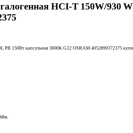
огалогенная HCI-T 150W/930 W
2375
048м.