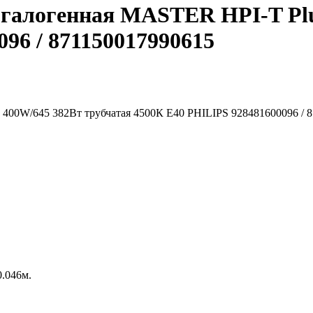
огалогенная MASTER HPI-T Plu
96 / 871150017990615
0.046м.