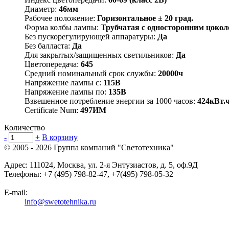
Диаметр:
46мм
Рабочее положение:
Горизонтальное ± 20 град.
Форма колбы лампы:
Трубчатая с односторонним цокол
Без пускорегулирующей аппаратуры:
Да
Без балласта:
Да
Для закрытых/защищенных светильников:
Да
Цветопередача:
645
Средний номинальный срок службы:
20000ч
Напряжение лампы с:
115В
Напряжение лампы по:
135В
Взвешенное потребление энергии за 1000 часов:
424кВт.
Certificate Num:
497ИМ
Количество
-
+
В корзину
© 2005 - 2026
Группа компаний "Светотехника"
Адрес:
111024
,
Москва
,
ул. 2-я Энтузиастов, д. 5, оф.9Д
Телефоны:
+7 (495) 798-82-47, +7(495) 798-05-32
E-mail:
info@swetotehnika.ru