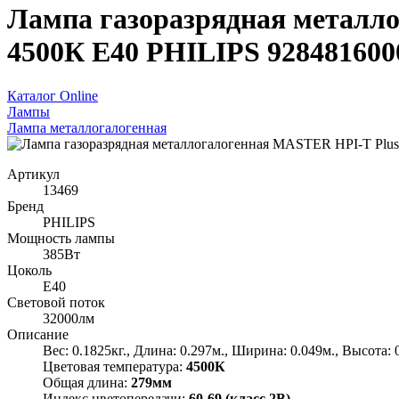
Лампа газоразрядная металл
4500К E40 PHILIPS 9284816000
Каталог Online
Лампы
Лампа металлогалогенная
Артикул
13469
Бренд
PHILIPS
Мощность лампы
385Вт
Цоколь
E40
Световой поток
32000лм
Описание
Вес: 0.1825кг., Длина: 0.297м., Ширина: 0.049м., Высота: 
Цветовая температура:
4500К
Общая длина:
279мм
Индекс цветопередачи:
60-69 (класс 2В)