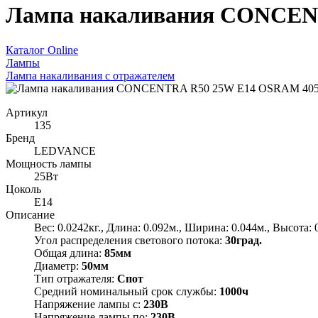
Лампа накаливания CONCEN
Каталог Online
Лампы
Лампа накаливания с отражателем
Артикул
135
Бренд
LEDVANCE
Мощность лампы
25Вт
Цоколь
E14
Описание
Вес: 0.0242кг., Длина: 0.092м., Ширина: 0.044м., Высота: 
Угол распределения светового потока:
30град.
Общая длина:
85мм
Диаметр:
50мм
Тип отражателя:
Спот
Средний номинальный срок службы:
1000ч
Напряжение лампы с:
230В
Напряжение лампы по:
230В