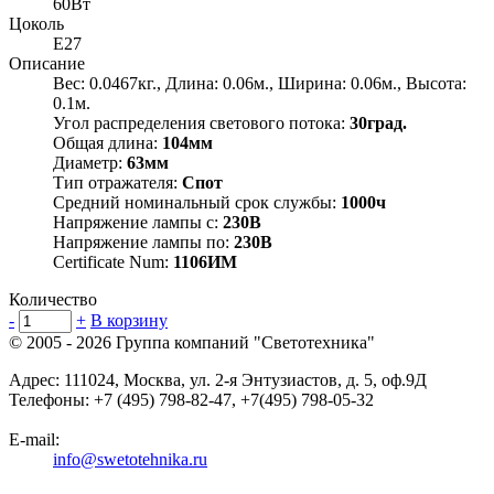
60Вт
Цоколь
E27
Описание
Вес: 0.0467кг., Длина: 0.06м., Ширина: 0.06м., Высота:
0.1м.
Угол распределения светового потока:
30град.
Общая длина:
104мм
Диаметр:
63мм
Тип отражателя:
Спот
Средний номинальный срок службы:
1000ч
Напряжение лампы с:
230В
Напряжение лампы по:
230В
Certificate Num:
1106ИМ
Количество
-
+
В корзину
© 2005 - 2026
Группа компаний "Светотехника"
Адрес:
111024
,
Москва
,
ул. 2-я Энтузиастов, д. 5, оф.9Д
Телефоны:
+7 (495) 798-82-47, +7(495) 798-05-32
E-mail:
info@swetotehnika.ru