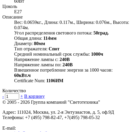
60Вт
Цоколь
E27
Описание
Вес: 0.0659кг., Длина: 0.117м., Ширина: 0.076м., Высота:
0.074м.
Угол распределения светового потока:
50град.
Общая длина:
114мм
Диаметр:
80мм
Тип отражателя:
Спот
Средний номинальный срок службы:
1000ч
Напряжение лампы с:
240В
Напряжение лампы по:
240В
Взвешенное потребление энергии за 1000 часов:
60кВт.ч
Certificate Num:
1106ИМ
Количество
-
+
В корзину
© 2005 - 2026
Группа компаний "Светотехника"
Адрес:
111024
,
Москва
,
ул. 2-я Энтузиастов, д. 5, оф.9Д
Телефоны:
+7 (495) 798-82-47, +7(495) 798-05-32
E-mail: